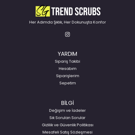
t
e
r
Her Adımda Şıklık, Her Dokunuşta Konfor
n
a
t
i
YARDIM
v
e
Sipariş Takibi
:
Hesabım
Siparişlerim
Sepetim
BİLGİ
Değişim ve İadeler
Sık Sorulan Sorular
Gizlilik ve Güvenlik Politikası
Mesafeli Satış Sözleşmesi