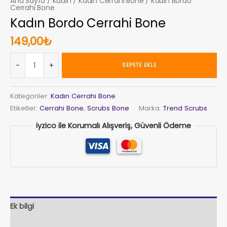
Ana Sayfa
/
Kadın
/
Kadın Cerrahi Bone
/ Kadın Bordo
Cerrahi Bone
Kadın Bordo Cerrahi Bone
149,00
₺
Kadın
Al
-
+
SEPETE EKLE
Bordo
Cerrahi
Bone
Kategoriler:
Kadın Cerrahi Bone
adet
Etiketler:
Cerrahi Bone
,
Scrubs Bone
Marka:
Trend Scrubs
iyzico ile Korumalı Alışveriş, Güvenli Ödeme
Ek bilgi
Değerlendirmeler (0)