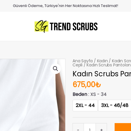
Güvenli Ödeme, Türkiye'nin Her Noktasına Hızlı Teslimat!
Ana Sayfa
/
Kadın
/
Kadın Scr
Cepli
/ Kadın Scrubs Pantolon
Kadın Scrubs Pa
675,00
₺
Beden
XS - 34
2XL - 44
3XL - 46/48
Kadın
-
+