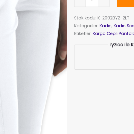
Scrubs
Pantolon
Alternative:
Stok kodu:
K-2002BYZ-2LT
Kargo
Kategoriler:
Kadın
,
Kadın Sc
Cepli
Etiketler:
Kargo Cepli Pantol
–
Beyaz
iyzico ile
adet