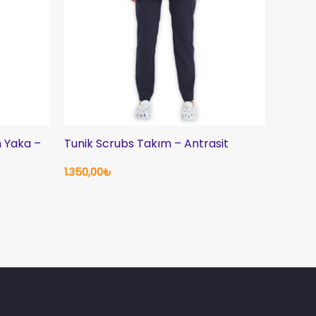
 Yaka –
Tunik Scrubs Takım – Antrasit
1.350,00
₺